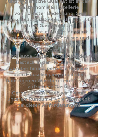
und hygienische Qualität ist in der
Gastronomie & Hotellerie
von höchster Bedeutung. Sie
entscheidet maßgeblich darüber ob
sich ein Gast wohlfühlt.
Im Restaurant erwartet der Gast
daher neben leckeren Speisen und
Getränken perfekt gespültes
Geschirr,
brilliante Gläser und glänzendes
Besteck. In der Hotellerie ist
darüber hinaus perfekte Hygiene
beim Housekeeping und in der
hauseigenen Wäscherei ein Muss für
zufriedene Gäste.
Gerne unterstützen wir Sie mit
unserem Rundum-Hygienekonzept
bei diesen Anforderungen!